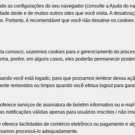
do as configurações do seu navegador (consulte a Ajuda do nav
dade deste e de muitos outros sites que você visita. A desativa
te. Portanto, é recomendável que você não desative os cookies.
nta conosco, usaremos cookies para o gerenciamento do process
ema, porém, em alguns casos, eles poderão permanecer posteri
uando você está logado, para que possamos lembrar dessa ação.
ente removidos ou limpos quando você efetua logout para gara
e oferece serviços de assinatura de boletim informativo ou e-ma
s notificações válidas apenas para usuários inscritos / não insc
 oferece facilidades de comércio eletrônico ou pagamento e al
ossamos processá-lo adequadamente.