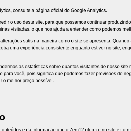
ics, consulte a página oficial do Google Analytics.
 medir o uso deste site, para que possamos continuar produzind
inas visitadas, o que nos ajuda a entender como podemos melho
alterações sutis na maneira como o site se apresenta. Quando
ceba uma experiência consistente enquanto estiver no site, e
ermos as estatísticas sobre quantos visitantes de nosso site r
te para você, pois significa que podemos fazer previsões de n
r o melhor preço possível.
io
nteúdos e da informação que o 7em12 oferece no site e com ca