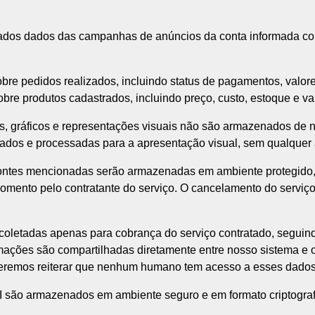
ados dados das campanhas de anúncios da conta informada como
e pedidos realizados, incluindo status de pagamentos, valores,
re produtos cadastrados, incluindo preço, custo, estoque e va
os, gráficos e representações visuais não são armazenados de
 dados e processadas para a apresentação visual, sem qualque
fontes mencionadas serão armazenadas em ambiente protegido
ento pelo contratante do serviço. O cancelamento do serviço 
oletadas apenas para cobrança do serviço contratado, seguindo
ormações são compartilhadas diretamente entre nosso sistema e 
ueremos reiterar que nenhum humano tem acesso a esses dados
 são armazenados em ambiente seguro e em formato criptografad